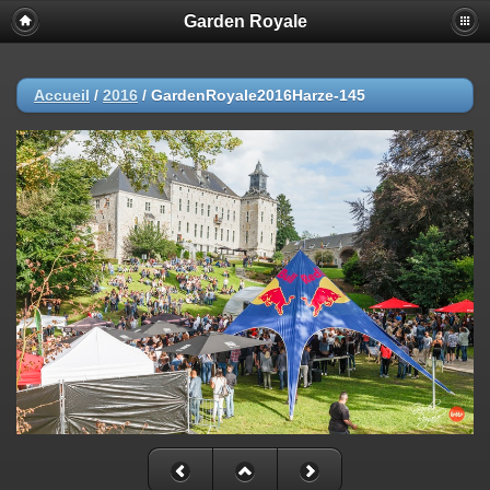
Garden Royale
Accueil
/
2016
/
GardenRoyale2016Harze-145