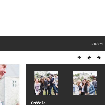
246/374
Créée le