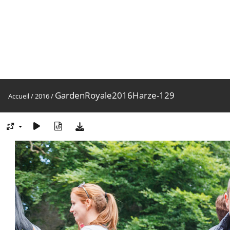
GardenRoyale2016Harze-129
Accueil
/
2016
/