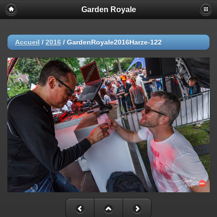
Garden Royale
Accueil
/
2016
/
GardenRoyale2016Harze-122