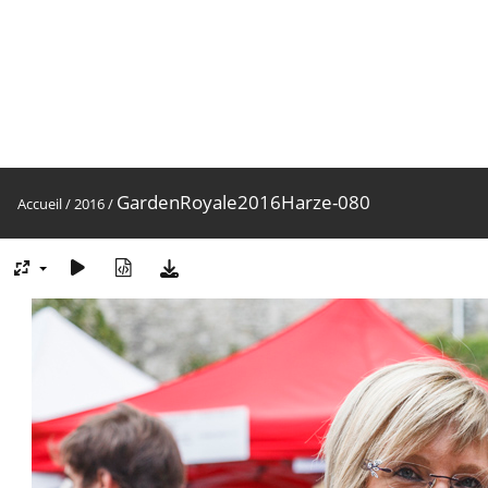
GardenRoyale2016Harze-080
Accueil
/
2016
/