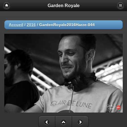
Garden Royale
Accueil
/
2016
/
GardenRoyale2016Harze-044