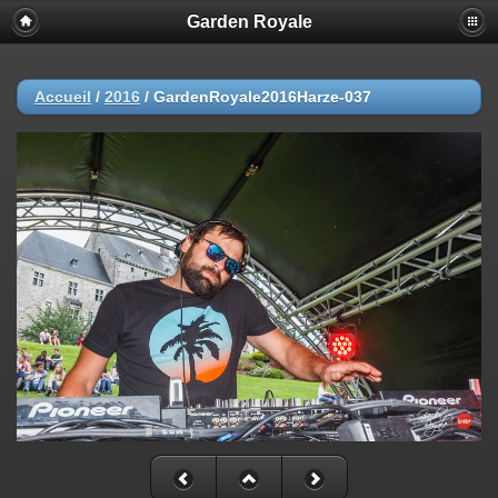
Garden Royale
Accueil
/
2016
/
GardenRoyale2016Harze-037