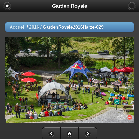
Garden Royale
Accueil
/
2016
/
GardenRoyale2016Harze-029