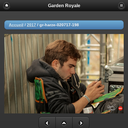
Garden Royale
Accueil
/
2017
/
gr-harze-020717-198