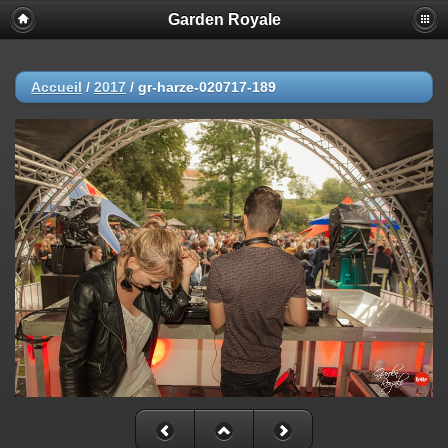
Garden Royale
Accueil
/
2017
/
gr-harze-020717-189