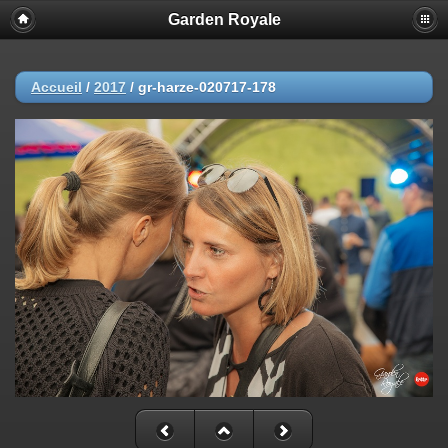
Garden Royale
Accueil
/
2017
/
gr-harze-020717-178